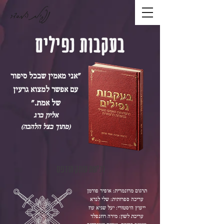
נפילת המסדר
בעקבות נפילים
"
אני מאמין שבכל סיפור
עם
אפשר למצוא גרעין
של אמת.
"
אליון ברג
(מתוך בצל הלהבה)
רכישת עותק מודפס
תרגום מרונמרית: אופיר פורמן
עריכה ספרותית: שלי לנדא
ייעוץ היסטורי: יעל שגיא עוז
עריכת לשון: מירה רוזנפלד