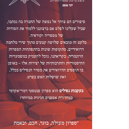
עיצוב כריכה: נטשה וינוגרדוב
יוני 2026
סיפורים הם צוהר אל נפשה של החברה בה נכתבו,
שביל שעלינו לפלס אם ברצוננו ללמוד את הסודות
של מספריה וקוראיה.
בלקט זה מובאים שלושה קטעים מתוך שירי מלחמה
דרואידיים, מתקופות שונות בהתפתחות הספרות
הרונמרית. בקריאתנו, נוכל להעמיק במשמעויות
ההיסטוריות והתרבותיות של יצירות אלו – באופן
בו תופסים הדרואידים את מסדר הנפילים בכלל,
ואת שושלות האש בפרט.
בעקבות נפילים
הוא ספרון פנטסטי דמוי־אקדמי
במהדורת אספנים חגיגית במיוחד!
"ספרון מעולה, בוגר, חכם, ובאמת