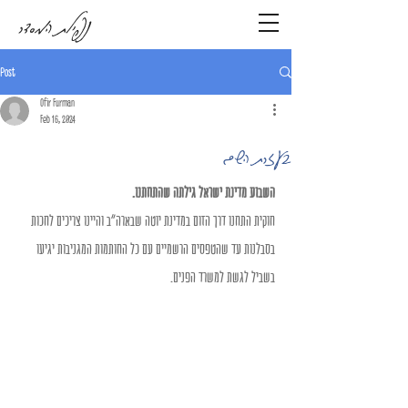
נפילת המסדר
Post
Ofir Furman
Feb 16, 2024
בעזרת השם
השבוע מדינת ישראל גילתה שהתחתנו.
חוקית התחנו דרך הזום במדינת יוטה שבארה"ב והיינו צריכים לחכות 
בסבלנות עד שהטפסים הרשמיים עם כל החותמות המגניבות יגיעו 
בשביל לגשת למשרד הפנים.