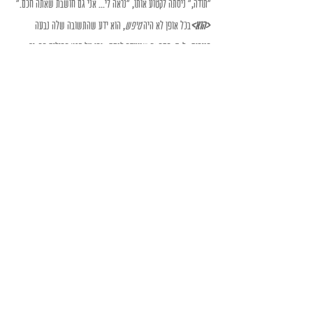
"תודה," ניסתה לקטוע אותו, "נראה לי... אני גם חושבת שאתה חכם."
<הוא>
בכל אופן לא היה 
טיפש
, הוא ידע שהתשובה שלה נבעה 
מנימוס בלבד. מחמאה שנועדה לנחם אותו על פרץ המילים המביך. 
🧅🧅🧅
Recent Posts
See All