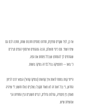
אז כן, לצד שקרים עתיקים, סודות כמוסים וחרבות שוות, מחכה לכם גם 
שיפ רשמי. עם כינוי מושלם, הרבה גמגומים ואינסוף רגעים מביכים 
שגורמים לך להתחרט שבכלל פתחת את הפה.
כי בואו – רומנטיקה בגיל 12 זה בעיקר בושות.
הייתי קצת במתח לראות איך קוראות (ובעיקר קוראי) הבטא יגיבו לכיוון 
החדש, כי בכל זאת זה לא מאוד מקובל בשלבים כאלו וחשוב לי שיהיה 
מאוזן בין פנטזיה, גורלות גדולים, דברים חשובים ובין החוויות הכי 
אנושיות שיש.