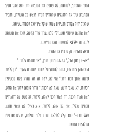
הנער המאוהב, לעומתה, לא פספס את העובדה הזו. הוא ארגן סביב 
המחברת שלו את הסרגלים שהמורים הניחו מראש על השולחן, מקפיד 
שהכול יהיה בקווים מקבילים בעודו שוקל איך יוכל לפתוח בשיחה.
"את אוהבת שיעורי חשבון?" פלט בגרון צרוד קמעה, לוכד את תשומת 
ליבה של  
<היא> 
לראשונה מאז התיישבו.
נראה שהבינה רק עכשיו את המצב.
"אה- כן בסך הכל," גמגמה בחיוך מובך, "אני אוהבת ללמוד."
הוא הנהן בנמרצות, מנסה לחשוב על משהו מתוחכם להגיד. "כן ללמוד 
עושה אותך חכם יותר." אוי לא, למה זה מה שהוא פלט עכשיו?! 
"כלומר, לא שאני חושב שאת לא חכמה," מיהר לנסות לתקן את הנזק, 
"את מאוד חכמה. זה מאוד חכם לאהוב ללמוד. זה קטע של דרואידים 
חכמים בכללי. אני גם אוהב ללמוד. א-א-כאילו לא שאני חושב 
ש
אני
 חכם-" הוא נקלע ללולאת ברברת בלתי נשלטת, מרגיש את פניו 
מתלהטות מבושה.