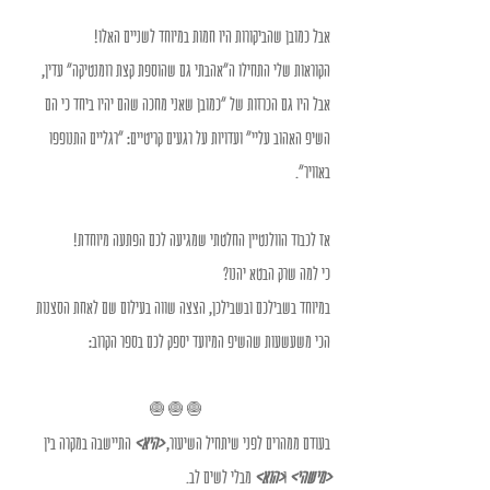
אבל כמובן שהביקורות היו חמות במיוחד לשניים האלו!
הקוראות שלי התחילו ה"אהבתי גם שהוספת קצת רומנטיקה" עדין, 
אבל היו גם הכרזות של "כמובן שאני מחכה שהם יהיו ביחד כי הם 
השיפ האהוב עליי" ועדויות על רגעים קריטיים: "רגליים התנופפו 
באוויר".
אז לכבוד הוולנטיין החלטתי שמגיעה לכם הפתעה מיוחדת!
כי למה שרק הבטא יהנו?
במיוחד בשבילכם ובשבילכן, הצצה שווה בעילום שם לאחת הסצנות 
הכי משעשעות שהשיפ המיועד יספק לכם בספר הקרוב:
🧅🧅🧅
בעודם ממהרים לפני שיתחיל השיעור, 
<היא>
 התיישבה במקרה בין 
<מישהי>
 ו
<הוא>
 מבלי לשים לב.