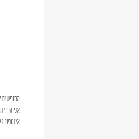
מחופשים לס
אני הרי יו
אינספור רג