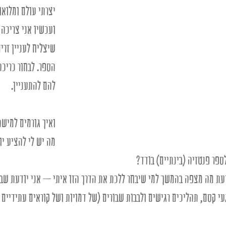
יצרתי עולם ומלואו
ועכשיו אני צריכה 
שיצליח לעניין זרי
הספר. לבחור כריכה
להם להתעניין. 
ואיך גורמים למישה
מה יש לי להציע יו
פר פנטזיה (בינתיים) בודד?
דעת מה מצפה בהמשך למי שיבחר ללכת את הדרך הזו איתי – אני יודעת שב
עי קסם, תהליכים רגישים ולבבות שבורים (של דמויות ושל קוראים עתידיים 