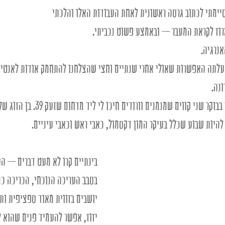
יימתי לכתוב גרסה ראשונית לאחת העבודות האלו והלכתי 
וז לקראת המעבר – ובאמצע פשוט נכביתי. 
אנרגיה. 
עלתה האפשרות שאולי אחרי שנתיים וחצי שהצלחנו להתחמק אודות לאנטיפט
נה. 
ר שני קווים שמנמנים וורודים חיכו לי ליד מדחום שזעק 39. בן הזוג שלי נפל לא הרבה אחרי. 
להיות שבוע שכלל בעיקר המון דקסמול, כאבי ראש וכאבי עיניים. 
בינתיים קרו לא מעט דברים – הע
בסבב העריכה הנוכחי, הכריכה כמע
יושבים בזווית מאוד ספציפית ות
יזוז, אפשר להעמיד פנים שהוא ל