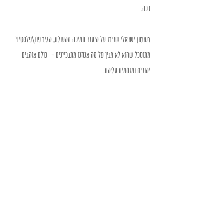
ככה.
בסרטון ישראלי שדיבר על היעדר תמיכה מהעולם, הגיב פרו\פלסטיני 
מתוסכל שהוא לא מבין על מה אנחנו מתבכיינים – כולם אוהבים 
יהודים ומרחמים עליהם.
ברור שזה לא נכון, אבל אולי זה אומר שהוא נחשף לתמיכה שאני לא 
נחשפת אליה? ואולי זה בכוונה?
באיזשהו מקום, זו חצי נחמה לדעת שבסוף היום לכולנו יש במשותף 
דבר אחד – כולנו סובלים מהאלגוריתם של טיקטוק.
Recent Posts
See All