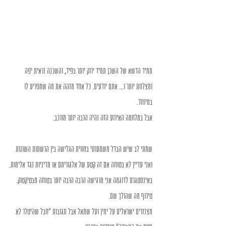
תמיד הדשא של השכן תמיד ירוק יותר בפיד, והשכנה נראית יפה 
ומצלחת יותר ו... אתם יודעים. כל אחד מזהה את מה שמפריע לו 
במיוחד.
אבל במלחמה האירוע הזה נהיה הרבה יותר מורכב.
שמתי לב שיש הבדל משמעותי בחווית הגלישה בין הרשתות השונות 
ואני עדיין לא בטוחה אם זה קטע של אלגוריתם או מדיניות נגד אלימות.
באינסטגרם לדוגמה אני מרגישה הרבה הרבה יותר בטוחה מבטיקטוק. 
טירוף מה שהולך שם.
מצנזרים ישראלים על ימין ועל שמאל אבל תגובות "חבל שהיטלר לא 