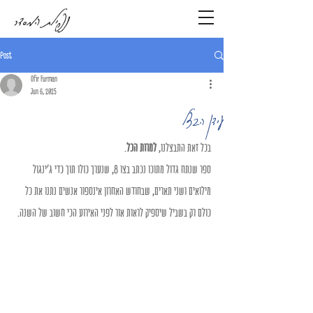
נפילת המסדר
Post
Ofir Furman
Jun 6, 2025
עידן הבצל
בכל זאת התבצלנו, 
למרות הכל
.
ספר שנתח גדול מתוכו נכתב בצו 8, שנערך כולו תוך כדי ג'ינגול 
מילואים ושני תארים, שבחודש האחרון אינספור אנשים נתנו את כל 
כולם רק בשביל שיספיק לראות אור לפני האירוע הכי חשוב של השנה.