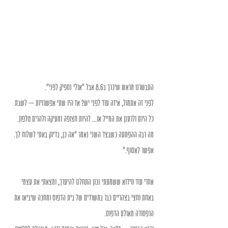
התבשרנו מראש שיכרך ב8.6 אבל "אולי נספיק לפני".
לפני זה אתמול, איזה עוד לפני יש? אז היו שתי אפשרויות – לשבת 
כל היום ולרענן את המייל או... להיות חצופה ומעיקה ולהרים טלפון.
מה רבה ההפתעה כשבצד השני נאמר "אה כן, בדיוק באתי לשלוח לך. 
אפשר לאסוף."
אחרי עוד ווידוא ששמעתי נכון התחלנו להיערך, ומצאתי את עצמי 
באחת וחצי בצהריים כבר במשרדים של בית הדפוס ומחכה שיביאו את 
הרפסודה מאולם הדפוס.