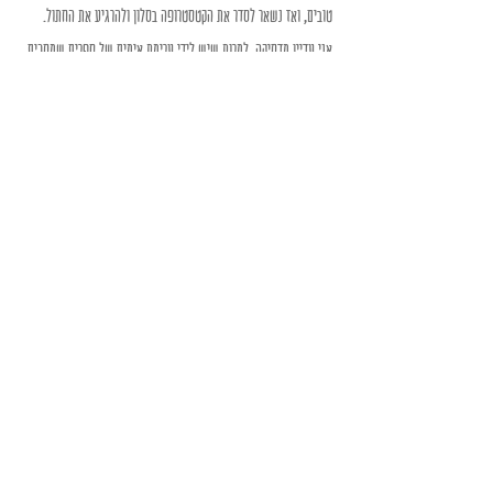
טובים, ואז נשאר לסדר את הקטסטרופה בסלון ולהרגיע את החתול.
אני עדיין מדחיקה. למרות שיש לידי ערימת אימים של ספרים שמחכים 
שיקנו אותם – אני לא קולטת. 
לא באמת.
Recent Posts
See All