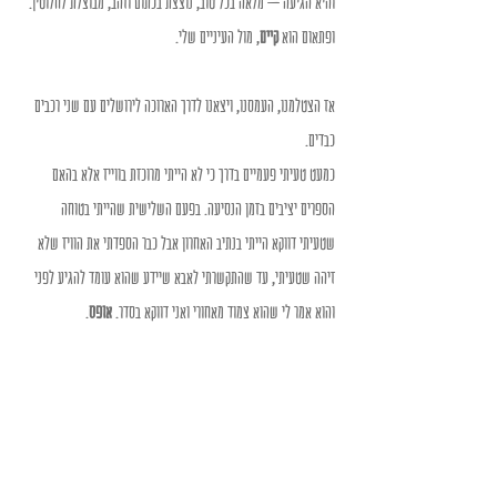
והיא הגיעה – מלאה בכל טוב, נוצצת בכתום וזהב, מבוצלת לחלוטין.
ופתאום הוא 
קיים
, מול העיניים שלי.
אז הצטלמנו, העמסנו, ויצאנו לדרך הארוכה לירושלים עם שני רכבים 
כבדים.
כמעט טעיתי פעמיים בדרך כי לא הייתי מרוכזת בווייז אלא בהאם 
הספרים יציבים בזמן הנסיעה. בפעם השלישית שהייתי בטוחה 
שטעיתי דווקא הייתי בנתיב האחרון אבל כבר הספדתי את הוויז שלא 
זיהה שטעיתי, עד שהתקשרתי לאבא שיידע שהוא עומד להגיע לפני 
והוא אמר לי שהוא צמוד מאחורי ואני דווקא בסדר. 
אופס
.