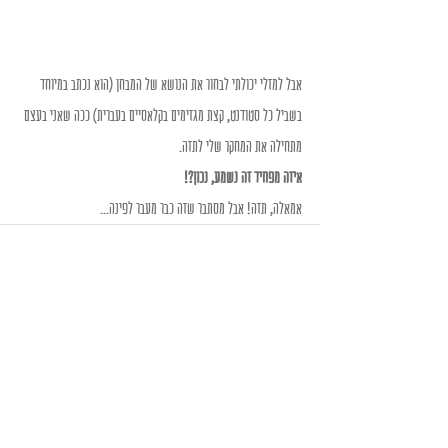
אבל למזלי יכולתי לבחור את הנושא של המבחן (הוא נכתב במיוחד 
בשביל כל סטודנט, קצת מגזימים בקלאסיים בעברית) ככה שאני בעצם 
מתחילה את המחקר שלי לתזה.
איזה מפחיד זה נשמע, נכון?!
אמאלה, תזה! אבל מסתבר שזה כבר מעבר לפינה...
Recent Posts
See All