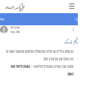
נפילת המסדר
Post
Ofir Furman
Aug 2, 2024
סוף סמסטר
הצבעתם ברגליים (או תכלס באצבעות?) והחלטתם שהשנקל נשאר אז 
הנה אנחנו שוב עם עדכון נוסף.
מסתבר שבין העריכה הסגנונית למילואים – 
השבוע סיימתי תואר 
ראשון.