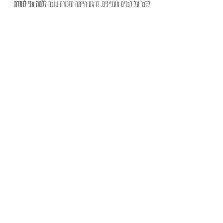
לדבר על דברים מעניינים. זו גם הייתה תזכורת טובה ל
למה אני לומדת 
ספרות
. 
והכי חשוב – ל
למה אני ממשיכה ליצור
.
Recent Posts
See All