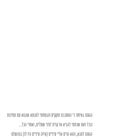
הגענו באיחור כי התעכבנו ופקקים והבטחתי לסבתא שנבוא עם מסיכות 
ובכל זאת שכחתי להביא אז קנינו לפני שעלינו, ואחרי הכל...
הגענו לסבא, והוא הרים אליי עיניים (איזה עיניים היו לו) בנונשלט 