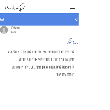
נפילת המסדר
Post
Ofir Furman
Jan 16
סבא שלי
לפני קצת פחות משבועיים בעלי ואני נסענו לבקר את סבא שלי, הוא 
בדיוק עבר מבית החולים למוסד רפואי אחר להמשך טיפול.
זה היה אמור להיות מפגש ראשון מבין רבים,
 כי לא היה ברור מתי 
ישחררו אותו משם.