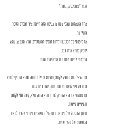
ואמר "באת 
בדיוק 
בזמן."
אחת השאלות שהכי בערו בו בביקור הזה הייתה איך מתקדם הספר 
השלישי.
אז סיפרתי על הכתיבה ולוחות זמנים המשוערים, והוא התעצב שלא 
יספיק לקרוא אותו כבר.
החלטתי להיות מעט יותר אופטימית ממנו.
את הבצל הוא התחיל לקרוא, וסבתא אפילו דיווחה שהוא מעדיף לקרוא 
אותו על פני לראות חדשות שזה ממש כבוד גדול.
אז שאלתי אם הוא הספיק לסיים והוא הודה שלא, 
קשה מדי לקרוא 
והעיניים עייפות.
ובתוך התסכול של בית אבות וטיפולים רפואיים ניסיתי להכיר לו את 
הקונספט של ספרי שמע.