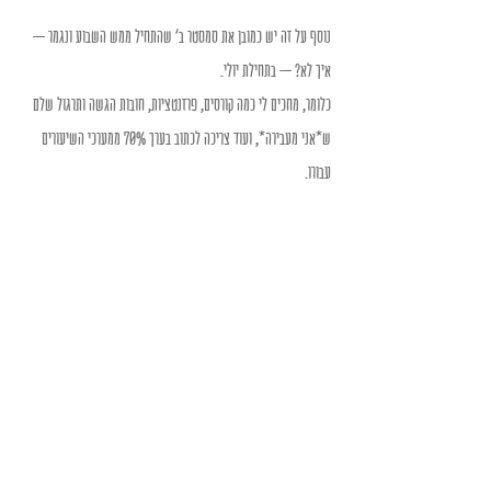
נוסף על זה יש כמובן את סמסטר ב' שהתחיל ממש השבוע ונגמר – 
איך לא? – בתחילת יולי.
כלומר, מחכים לי כמה קורסים, פרזנטציות, חובות הגשה ותרגול שלם 
ש*אני מעבירה*, ועוד צריכה לכתוב בערך 70% ממערכי השיעורים 
עבורו.