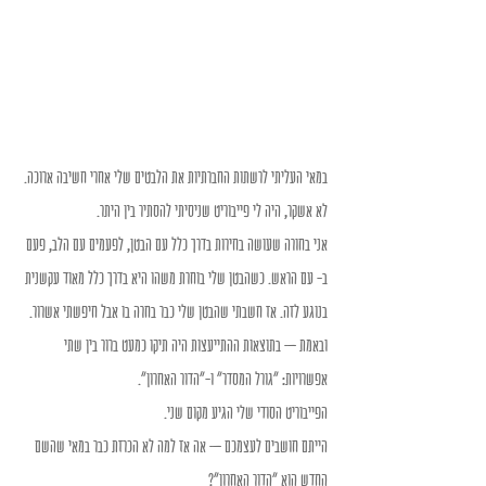
במאי העליתי לרשתות החברתיות את הלבטים שלי אחרי חשיבה ארוכה. 
לא אשקר, היה לי פייבוריט שניסיתי להסתיר בין היתר. 
אני בחורה שעושה בחירות בדרך כלל עם הבטן, לפעמים עם הלב, פעם 
ב- עם הראש. כשהבטן שלי בוחרת משהו היא בדרך כלל מאוד עקשנית 
בנוגע לזה. אז חשבתי שהבטן שלי כבר בחרה בו אבל חיפשתי אשרור.
ובאמת – בתוצאות ההתייעצות היה תיקו כמעט ברור בין שתי 
אפשרויות: "גורל המסדר" ו-"הדור האחרון". 
הפייבוריט הסודי שלי הגיע מקום שני. 
הייתם חושבים לעצמכם – אה אז למה לא הכרזת כבר במאי שהשם 
החדש הוא "הדור האחרון"? 