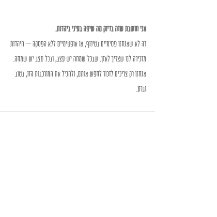
אני חושבת שזה בדיוק מה שיפה בעיני ביהדות.
זה לא שאנחנו פסימיים בטירוף, או אופטימיים ללא הפסקה – היהדות 
מזכירה לנו שצריך לאזן. שבכל שמחה יש עצב, ובכל עצב יש שמחה.
אנחנו רק צריכים לזכור לחפש אותם, ולהכיל את המורכבות הזו, בטוב 
וברע.
Recent Posts
See All