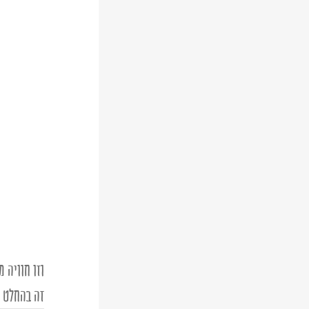
וזו חוויה 
זה בהחלט ל