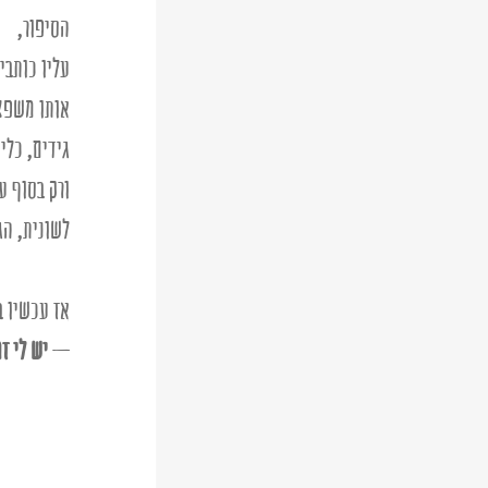
הסיפור, 
עליו כותבי
אותו משפצי
גידים, כלי 
ורק בסוף ע
לשונית, הג
אז עכשיו ב
– 
יש לי ז