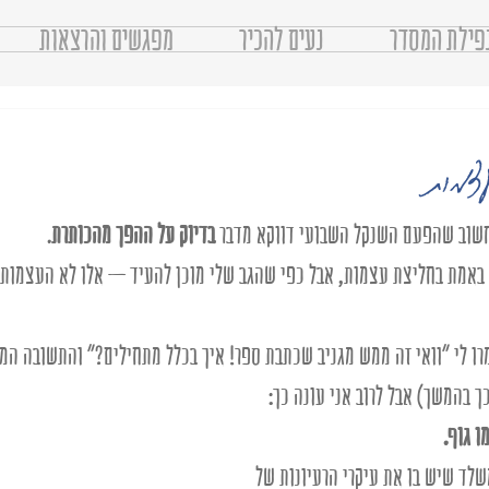
פילת המסדר
נעים להכיר
מפגשים והרצאות
עצמות
וב שהפעם השנקל השבועי דווקא מדבר 
בדיוק על ההפך מהכותרת
. 
 באמת בחליצת עצמות, אבל כפי שהגב שלי מוכן להעיד – אלו לא העצמות 
ו לי "וואי זה ממש מגניב שכתבת ספר! איך בכלל מתחילים?" והתשובה המל
ך בהמשך) אבל לרוב אני עונה כך:
ו גוף. 
לד שיש בו את עיקרי הרעיונות של 