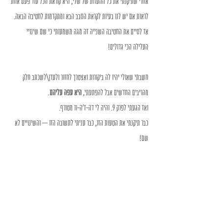
אחרי שתיקנתי את כל ההערות של שלי, היא קוראת הכל עוד פעם אחת 
לראות אם יש לנו בעיות לקראת הסבב הבא ומתקדמות לחטיבה הבאה.
אז לסיים את החטיבה השנייה זה מגה משמעותי כי שם שינויי 
העלילה הכי גדולים!
חשבתי שאולי יהיו לה ביקורות ואצטרך לחזור ולעדן\לשכתב חלק 
מהריבים החדשים אבל להפתעתי,
 היא עפה עליהם
.
ואז הגעתי לפרק 9. והיה לי דה-ז'ה-וו מטורף.
כבר תיקנתי את הטעות הזו, כבר עניתי לתשובה הזו – והשינויים לא 
שם!