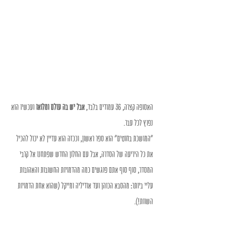
האסופה קצרה, 36 עמודים בלבד, 
אבל יש בה עולם ומלואו
 ועכשיו הוא 
נפוץ לכל עבר.
"המושכת בחוטים" הוא ספר ראשון, וככזה הוא עדיין לא יכול להכיל 
את כל היריעה של הסדרה, אבל עם החלון החדש שפתחנו אל קרבי 
המסדר, סוף סוף אתם פוגשים כמה מהדמויות החשובות והאהובות 
עליי ביותר: מהסבא הכוהן ועד אודיליה ומייקל (שהוא אחת הדמויות 
השוות!).