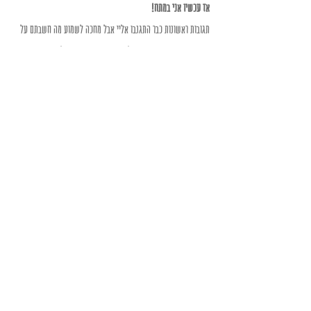
אז עכשיו אני במתח!
תגובות ראשונות כבר התגנבו אליי אבל מחכה לשמוע מה חשבתם על 
הסיפורים והנדבך החדש בעולם, וכמובן שמצפה כבר לשבוע הבא.
העותק האלף של הספר מתבשל בימים הקרובים, אבל פתאום הספרון 
נותן פייט – נראה אם הוא יספיק להגיע למאה עותקים לפני!
Recent Posts
See All