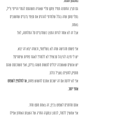
במנגנון הגנה.
גם סביב החתונה תמיד צחקו עליי שאהיה משוגעת לגמרי והייתי צ'יל, 
בעלי טוען שזה בגלל שלמדתי להרגיע את עצמי בדברים שחשובים 
באמת.
אבל זה לא אמור להיות המצב כשמדברים על המלחמה, לא?
אני פשוט מרגישה שזה לא בשליטתי, וכשזה יבוא זה יבוא.
יש לי סיבה להיבהל עכשיו? לא ללמוד? לאגור פחיות שימורים?
יש אנשים שאשכרה יכולים לעשות משהו בנידון, ואני משוכנעת שהם 
מספיק לחוצים בשביל כולנו.
אני לא יודעת אם זה ישכנע אתכם לחשוש פחות, 
או לחלופין לשפוט 
אותי יותר.
אתם מוזמנים לשפוט בכיף, זה באמת מעט מוזר.
אני אמשיך ללמוד, לכתוב ובמקרה החריג של השבוע האחרון אפילו 