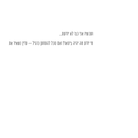
ועכשיו אני כבר לא יודעת... 
מי יודע מה יהיה בינואר? ואם נוכל להתחתן כרגיל – עדין נשאיר את 
הקישוטים שתכננו? ומתי נספיק לעשות את כל ההכנות?
וכל העתיד הוא סבך אחד גדול של חששות קטנים וחרדות גדולות...
ובעולם מקביל כבר סיימנו טעימות ויש תפריט ובעולם הזה אני אוכלת 
לחם שחור בארבע לפנות בוקר כדי לא להירדם במשמרת. 
Recent Posts
See All