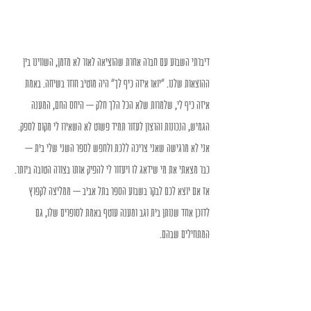
דיברתי השבוע עם חברה אחרת שהוציאה לאור לא מזמן, השווינו בין 
ההוצאות שלנו. "יואו איזה כיף לך" היה מוטיב חוזר בשיחה. באמת 
איזה כיף לי, שלמרות שלא הכל הלך חלק – היחס החם, המענה 
הגמיש, הנכונות והרצון לעזור תמיד פשוט לא השאירו לי מקום לספק. 
אני לא מרגישה שאני צריכה ללכת ולחפש לספר השני שלי בית – 
כבר מצאתי את מי שידאג לו ויעזור לי להפיק אותו בצורה הטובה ביותר. 
אז אם יוצא לכם לבקר בשבוע הספר בתל אביב – ממליצה לקפוץ 
לדוכן אחד שנותן בית וגב ומענה עוטף באמת לסופרים שלו, גם 
המתחילים שבהם. 
הם לא משקרים, באמת יש שם "רק ספרים טובים".