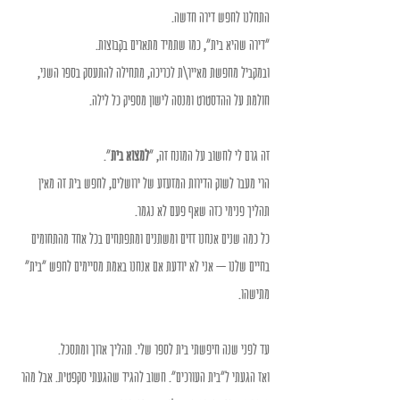
התחלנו לחפש דירה חדשה. 
"דירה שהיא בית", כמו שתמיד מתארים בקבוצות. 
ובמקביל מחפשת מאייר\ת לכריכה, מתחילה להתעסק בספר השני, 
חולמת על ההדסטרט ומנסה לישון מספיק כל לילה. 
זה גרם לי לחשוב על המונח זה, "
למצוא בית
".
הרי מעבר לשוק הדירות המזעזע של ירושלים, לחפש בית זה מאין 
תהליך פנימי כזה שאף פעם לא נגמר. 
כל כמה שנים אנחנו זזים ומשתנים ומתפתחים בכל אחד מהתחומים 
בחיים שלנו – אני לא יודעת אם אנחנו באמת מסיימים לחפש "בית" 
מתישהו. 
עד לפני שנה חיפשתי בית לספר שלי. תהליך ארוך ומתסכל. 
ואז הגעתי ל"בית העורכים". חשוב להגיד שהגעתי סקפטית. אבל מהר 