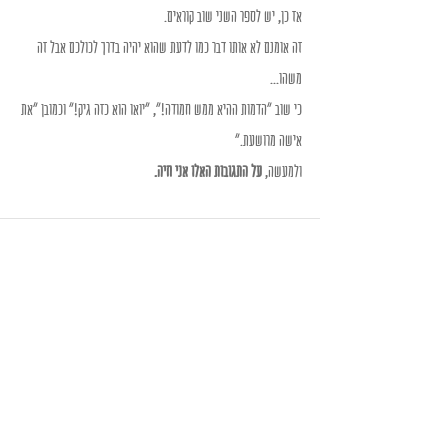
אז כן, יש לספר השני שוב קוראים. 
זה אומנם לא אותו דבר כמו לדעת שהוא יהיה בדרך לכולכם אבל זה 
משהו...
כי שוב "הדמות ההיא ממש חמודה!", "יואו הוא כזה גיק!" וכמובן "את 
אישה מרושעת." 
ולמעשה, 
על התגובות האלו אני חיה.
Recent Posts
See All