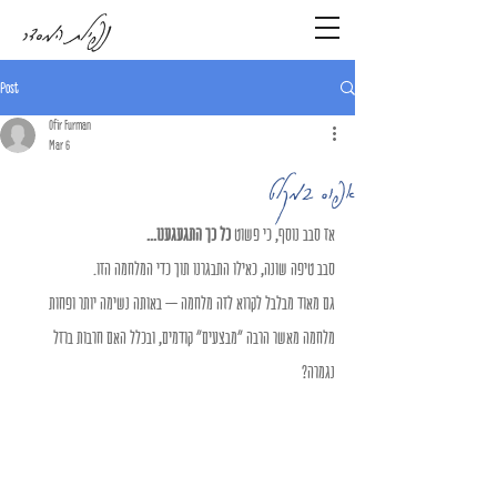
נפילת המסדר
Post
Ofir Furman
Mar 6
אפוס במקלט
אז סבב נוסף, כי פשוט
 כל כך התגעגענו...
סבב טיפה שונה, כאילו התבגרנו תוך כדי המלחמה הזו.
גם מאוד מבלבל לקרוא לזה מלחמה – באותה נשימה יותר ופחות 
מלחמה מאשר הרבה "מבצעים" קודמים, ובכלל האם חרבות ברזל 
נגמרה?