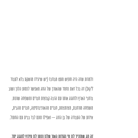
ולמרות שזה היה חופש מעט מבוזבז (יש שיגידו מושקע בלא לעבוד 
24/7) זה בכל זאת נחמד שהאורך של החג מאפשר לנסוע הלוך ושוב 
ברחבי הארץ ולחגוג אותו עם הרבה קבוצות חברים ומשפחה שונות. 
משפחה מורחבת, מצומצמת, חברים מהאוניברסיטה, חברים מהבית, 
אירוע של העבודה של בן הזוג – ואפילו סתם לבד בבית עם החתול. 
זה חג שמזכיר לנו מי נקודות האור שלנו ונותן לנו תירוץ לחגוג יחד. 